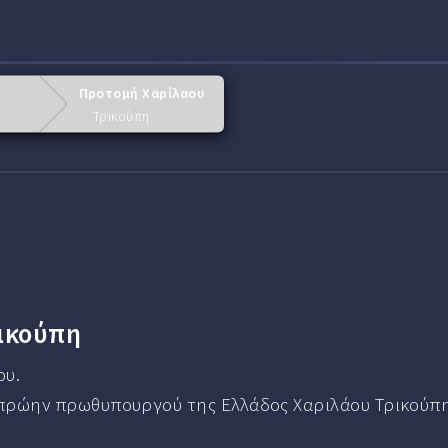
Προτομή Χαρίλαου
Τρικούπη
ικούπη
ου.
πρώην πρωθυπουργού της Ελλάδος Χαριλάου Τρικούπη