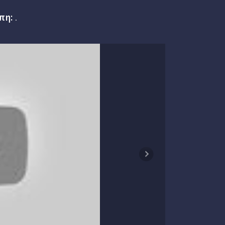
πη:
.