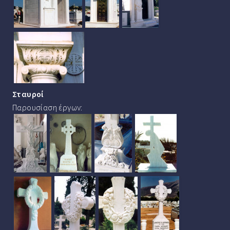
Σταυροί
Παρουσίαση έργων: