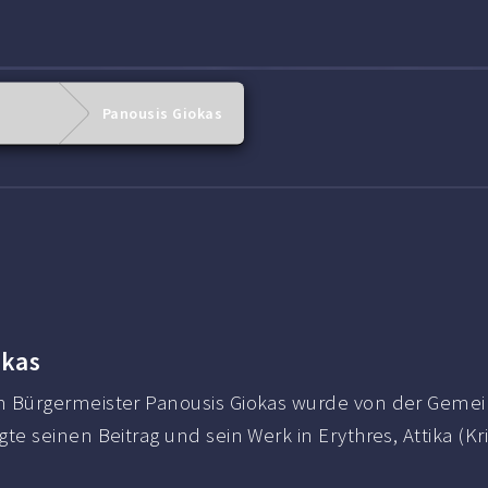
Panousis Giokas
okas
m Bürgermeister Panousis Giokas wurde von der Gemei
te seinen Beitrag und sein Werk in Erythres, Attika (Kri